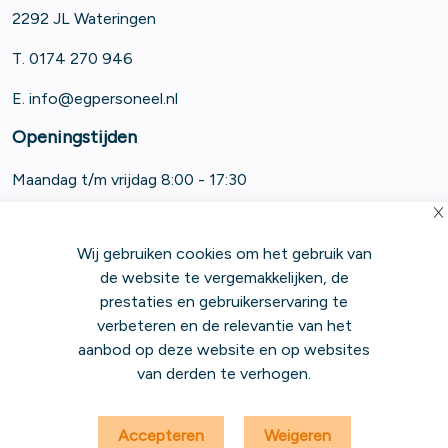
2292 JL Wateringen
T. 0174 270 946
E.
info@egpersoneel.nl
Openingstijden
Maandag t/m vrijdag 8:00 - 17:30
Wij gebruiken cookies om het gebruik van
de website te vergemakkelijken, de
prestaties en gebruikerservaring te
verbeteren en de relevantie van het
|
|
|
Algemene Voorwaarden
Privacy Statement
Cookiebeleid
aanbod op deze website en op websites
|
|
Gedragscode Antidiscriminatie
Disclaimer
van derden te verhogen.
|
Werkgeversportaal
Meldingsformulier Huisvesting
Accepteren
Weigeren