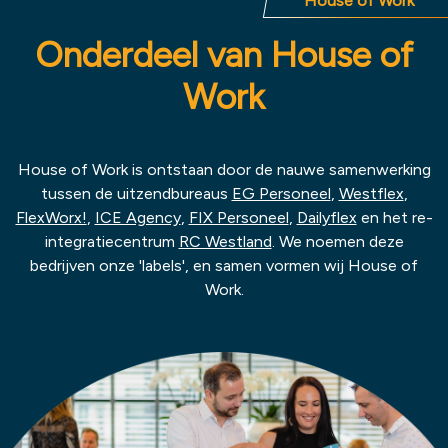
House of Work
Onderdeel van House of
Work
House of Work is ontstaan door de nauwe samenwerking
tussen de uitzendbureaus
EG Personeel
,
Westflex
,
FlexWorx!
,
ICE Agency
,
FIX Personeel
,
Dailyflex
en het re-
integratiecentrum
RC Westland
. We noemen deze
bedrijven onze 'labels', en samen vormen wij House of
Work.