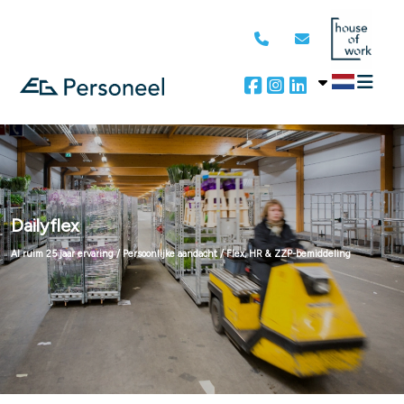
Dailyflex
Al ruim 25 jaar ervaring / Persoonlijke aandacht / Flex, HR & ZZP-bemiddeling