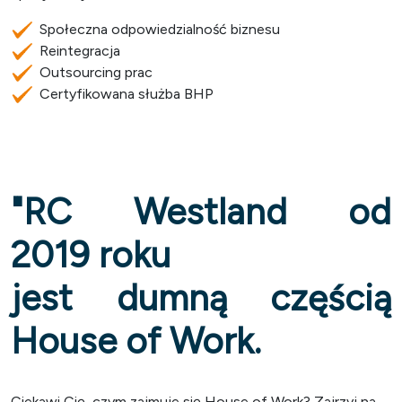
Społeczna odpowiedzialność biznesu
Reintegracja
Outsourcing prac
Certyfikowana służba BHP
"RC Westland od
2019 roku
jest dumną częścią
House of Work.
Ciekawi Cię, czym zajmuje się House of Work? Zajrzyj na