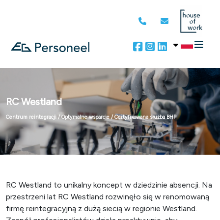
RC Westland
Centrum reintegracji / Optymalne wsparcie / Certyfikowana służba BHP
RC Westland to unikalny koncept w dziedzinie absencji. Na
przestrzeni lat RC Westland rozwinęło się w renomowaną
firmę reintegracyjną z dużą siecią w regionie Westland.