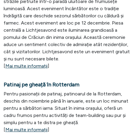
străzile pietruite într-o paradă uluitoare de frumusețe
luminoasă. Acest eveniment încântător este o tradiție
îndrăgită care deschide sezonul sărbătorilor cu căldură și
farmec. Acest eveniment are loc pe 12 decembrie. Piesa
centrală a Lichtjesavond este iluminarea grandioasă a
pomului de Crăciun din inima orașului. Această ceremonie
aduce un sentiment colectiv de admirație atât rezidenților,
cât și vizitatorilor. Lichtjesavond este un eveniment gratuit
și nu sunt necesare bilete.
[
Mai multe informații
]
Patinaj pe gheață în Rotterdam
Pentru pasionații de patinaj, patinoarul de la Rotterdam,
deschis din noiembrie până în ianuarie, este un loc minunat
pentru a sărbători iarna. Situat în inima orașului, oferă un
cadru frumos pentru activități de team-building sau pur și
simplu pentru a te distra pe gheață.
[
Mai multe informații
]