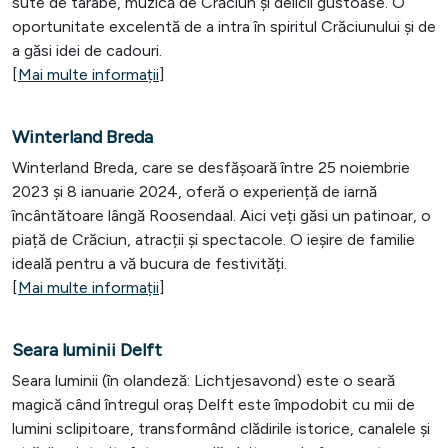
sute de tarabe, muzică de Crăciun și delicii gustoase. O
oportunitate excelentă de a intra în spiritul Crăciunului și de
a găsi idei de cadouri.
[
Mai multe informații
]
Winterland Breda
Winterland Breda, care se desfășoară între 25 noiembrie
2023 și 8 ianuarie 2024, oferă o experiență de iarnă
încântătoare lângă Roosendaal. Aici veți găsi un patinoar, o
piață de Crăciun, atracții și spectacole. O ieșire de familie
ideală pentru a vă bucura de festivități.
[
Mai multe informații
]
Seara luminii Delft
Seara luminii (în olandeză: Lichtjesavond) este o seară
magică când întregul oraș Delft este împodobit cu mii de
lumini sclipitoare, transformând clădirile istorice, canalele și